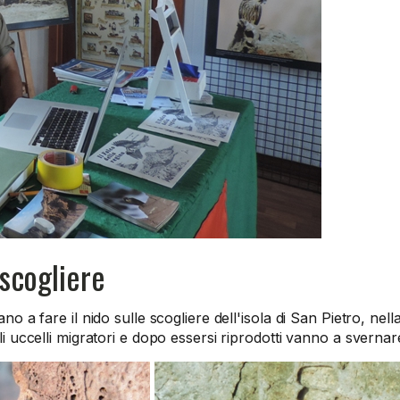
 scogliere
ano a fare il nido sulle scogliere dell'isola di San Pietro, n
gli uccelli migratori e dopo essersi riprodotti vanno a svern