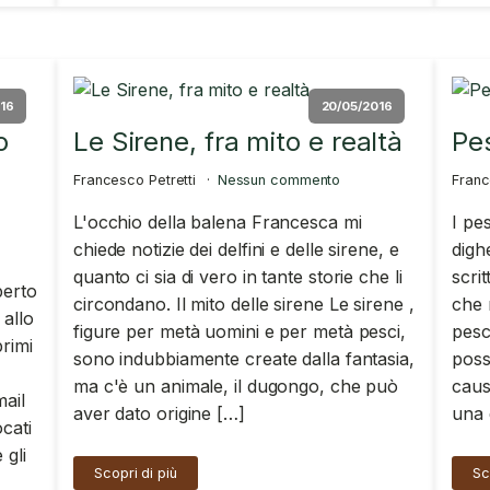
16
20/05/2016
o
Le Sirene, fra mito e realtà
Pes
Francesco Petretti
Nessun commento
Franc
L'occhio della balena Francesca mi
I pe
chiede notizie dei delfini e delle sirene, e
digh
quanto ci sia di vero in tante storie che li
scri
berto
circondano. Il mito delle sirene Le sirene ,
che 
allo
figure per metà uomini e per metà pesci,
pesc
primi
sono indubbiamente create dalla fantasia,
poss
ma c'è un animale, il dugongo, che può
caus
mail
aver dato origine […]
una 
ocati
 gli
Scopri di più
Sc