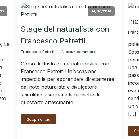
16
14/06/2016
Inc
Stage del naturalista con
Franc
Francesco Petretti
o, La
poia
Sass
Francesco Petretti
Nessun commento
co
poia
Corso di illustrazione naturalistica con
a
una 
Francesco Petretti Un’occasione
a
pass
imperdibile per apprendere direttamente
di
inco
dal noto naturalista e divulgatore
a
esem
scientifico i segreti e le tecniche di
ato
sent
quest’arte affascinante.
un v
[…]
Scopri di più
Sc