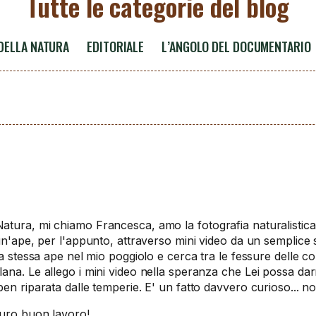
Tutte le categorie del blog
 DELLA NATURA
EDITORIALE
L’ANGOLO DEL DOCUMENTARIO
tura, mi chiamo Francesca, amo la fotografia naturalistica
 un'ape, per l'appunto, attraverso mini video da un semplic
a stessa ape nel mio poggiolo e cerca tra le fessure delle co
ana. Le allego i mini video nella speranza che Lei possa da
en riparata dalle temperie. E' un fatto davvero curioso... n
guro buon lavoro!