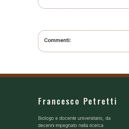
Commenti:
Francesco Petretti
Biologo e docente universitario, da
decenni impegnato nella ricerca