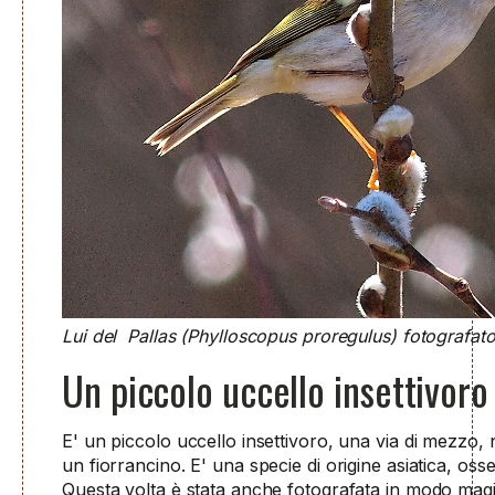
Lui del Pallas (Phylloscopus proregulus) fotografat
Un piccolo uccello insettivoro 
E' un piccolo uccello insettivoro, una via di mezzo, n
un fiorrancino. E' una specie di origine asiatica, oss
Questa volta è stata anche fotografata in modo magist