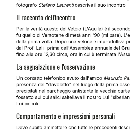
fotografo
Stefano Laurenti
descrive il suo incontro
Il racconto dell'incontro
Per la verità questo del Vetoio (L'Aquila) è il second
fu quello di Ventotene di metà anni '90 (mi pare). L'
della prima volta. Dopo una veloce e improduttiva 
dal Prof. Lalli, prima dell'Assemblea annuale del
Gru
fino alle ore 12,30 circa, ora in cui è terminata l'As
La segnalazione e l'osservazione
Un contatto telefonico avuto dall'amico
Maurizio Pa
presenza del "diavoletto" nel luogo della prima osse
precipitati nel parcheggio antistante la vecchia cartie
fossetto sui cui salici saltellava il nostro Luì "siberi
Luì piccoli.
Comportamento e impressioni personali
Devo subito ammettere che tutte le precedenti descri